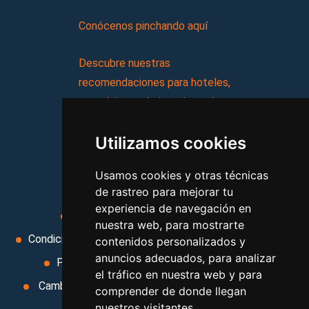
Conócenos pinchando aquí
Descubre nuestras
recomendaciones para hoteles,
complejos turísticos, hostales,
vacaciones, paquetes de
Utilizamos cookies
viajes, y mucho más!
Usamos cookies y otras técnicas
MI AGENCIA
de rastreo para mejorar tu
experiencia de navegación en
Aviso legal
Condiciones de uso
nuestra web, para mostrarte
Condiciones Generales
Ley de Viajes Combinados
contenidos personalizados y
anuncios adecuados, para analizar
Política de privacidad
Uso de cookies
el tráfico en nuestra web y para
Cambiar preferencias de cookies
Area privada
comprender de donde llegan
nuestros visitantes.