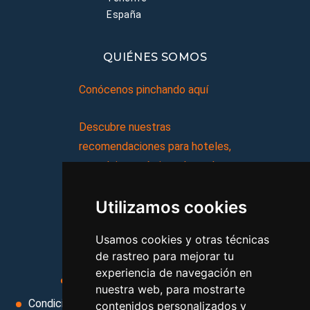
España
QUIÉNES SOMOS
Conócenos pinchando aquí
Descubre nuestras
recomendaciones para hoteles,
complejos turísticos, hostales,
vacaciones, paquetes de
Utilizamos cookies
viajes, y mucho más!
Usamos cookies y otras técnicas
MI AGENCIA
de rastreo para mejorar tu
experiencia de navegación en
Aviso legal
Condiciones de uso
nuestra web, para mostrarte
Condiciones Generales
Ley de Viajes Combinados
contenidos personalizados y