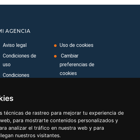
MI AGENCIA
Aviso legal
Uso de cookies
Condiciones de
Cambiar
uso
preferencias de
cookies
Condiciones
Generales
Area privada
Ley de Viajes
Contacto
kies
Combinados
 técnicas de rastreo para mejorar tu experiencia de
Política de
 web, para mostrarte contenidos personalizados y
privacidad
ra analizar el tráfico en nuestra web y para
egan nuestros visitantes.