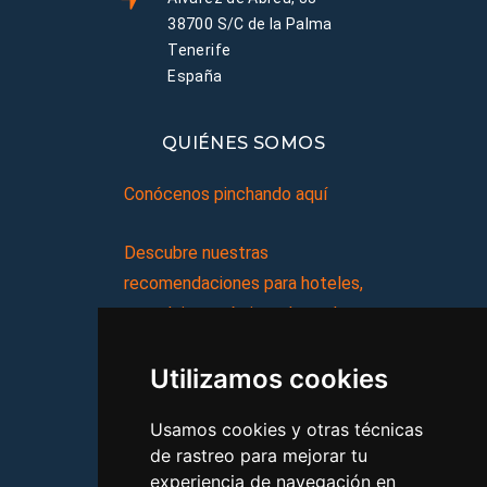
38700 S/C de la Palma
Tenerife
España
QUIÉNES SOMOS
Conócenos pinchando aquí
Descubre nuestras
recomendaciones para hoteles,
complejos turísticos, hostales,
vacaciones, paquetes de
Utilizamos cookies
viajes, y mucho más!
Usamos cookies y otras técnicas
MI AGENCIA
de rastreo para mejorar tu
experiencia de navegación en