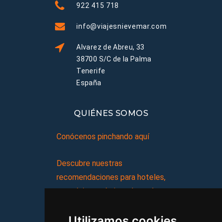
922 415 718
info@viajesnievemar.com
Alvarez de Abreu, 33
38700 S/C de la Palma
Tenerife
España
QUIÉNES SOMOS
Conócenos pinchando aquí
Descubre nuestras
recomendaciones para hoteles,
complejos turísticos, hostales,
vacaciones, paquetes de
Utilizamos cookies
viajes, y mucho más!