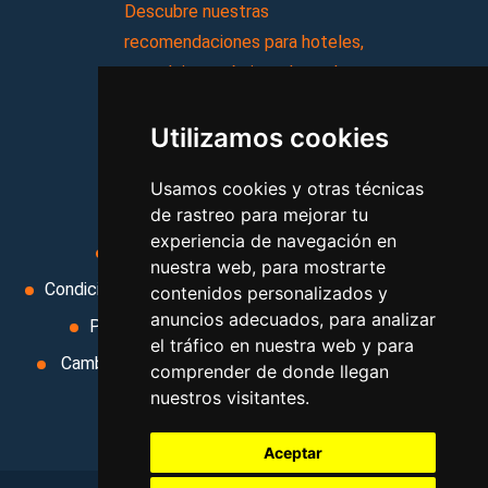
Descubre nuestras
recomendaciones para hoteles,
complejos turísticos, hostales,
vacaciones, paquetes de
Utilizamos cookies
viajes, y mucho más!
Usamos cookies y otras técnicas
MI AGENCIA
de rastreo para mejorar tu
experiencia de navegación en
Aviso legal
Condiciones de uso
nuestra web, para mostrarte
Condiciones Generales
Ley de Viajes Combinados
contenidos personalizados y
anuncios adecuados, para analizar
Política de privacidad
Uso de cookies
el tráfico en nuestra web y para
Cambiar preferencias de cookies
Area privada
comprender de donde llegan
nuestros visitantes.
Contacto
Aceptar